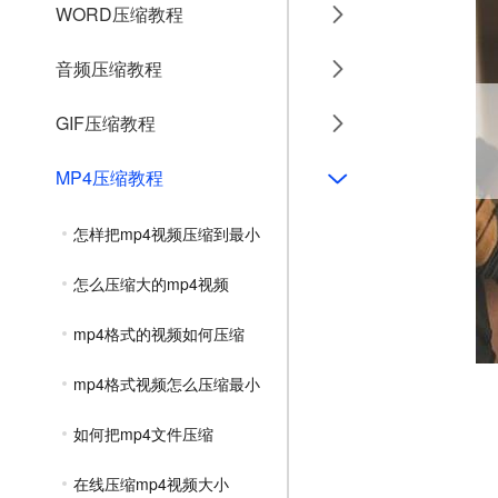
WORD压缩教程
音频压缩教程
GIF压缩教程
MP4压缩教程
怎样把mp4视频压缩到最小
怎么压缩大的mp4视频
mp4格式的视频如何压缩
mp4格式视频怎么压缩最小
如何把mp4文件压缩
在线压缩mp4视频大小