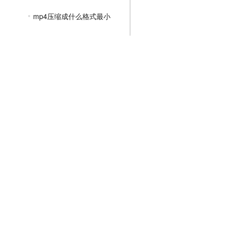
mp4压缩成什么格式最小
mp4无损压缩软件
mp4太大了怎么压缩
mp4视频怎么压缩到最小
JPG压缩教程
PNG压缩教程
JPGE压缩教程
文件压缩教程